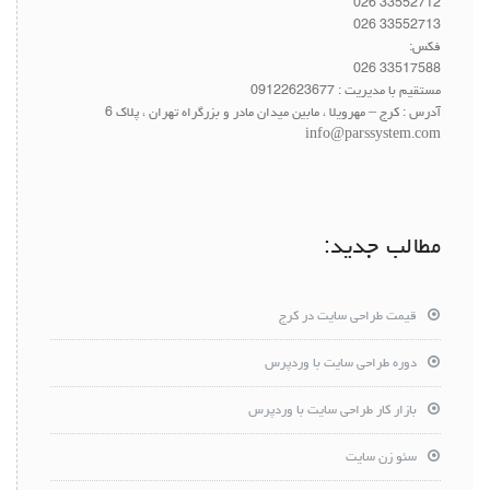
33552712 026
33552713 026
فکس:
33517588 026
مستقیم با مدیریت :
09122623677
آدرس : کرج – مهرویلا ، مابین میدان مادر و بزرگراه تهران ، پلاک 6
info@parssystem.com
مطالب جدید:
قیمت طراحی سایت در کرج
دوره طراحی سایت با وردپرس
بازار کار طراحی سایت با وردپرس
سئو زن سایت