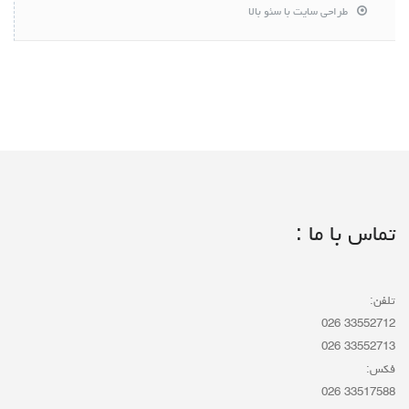
طراحی سایت با سئو بالا
تماس با ما :
تلفن:
33552712 026
33552713 026
فکس:
33517588 026