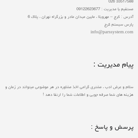
33517588 026
مستقیم با مدیریت : 09122623677
آدرس : کرج – مهرویلا ، مابین میدان مادر و بزرگراه تهران ، پلاک 6
پارس سیستم کرج
info@parssystem.com
پیام مدیریت :
سلام و عرض ادب ، مشتری گرامی اخذ مشاوره در هر موضوعی میتواند در زمان و
هزینه های شما صرفه جویی و اطلاعات شما را ارتقا دهد !
پرسش و پاسخ :