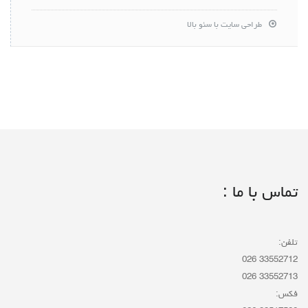
طراحی سایت با سئو بالا
تماس با ما :
تلفن:
33552712 026
33552713 026
فکس: