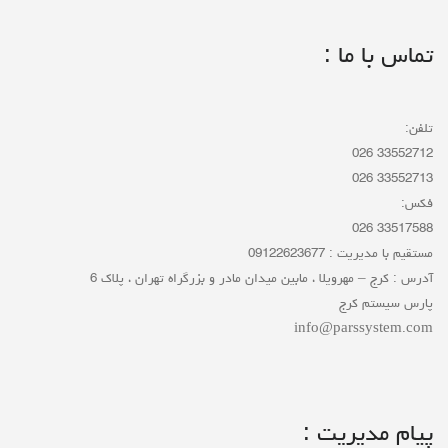
تماس با ما :
تلفن:
33552712 026
33552713 026
فکس:
33517588 026
مستقیم با مدیریت : 09122623677
آدرس : کرج – مهرویلا ، مابین میدان مادر و بزرگراه تهران ، پلاک 6
پارس سیستم کرج
info@parssystem.com
پیام مدیریت :