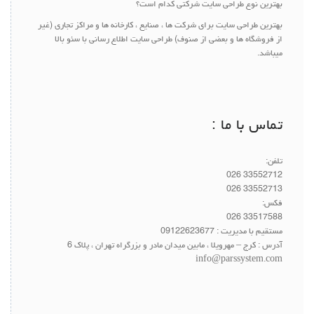
بهترین نوع طراحی سایت شرکتی کدام است؟
بهترین طراحی سایت برای شرکت ها ، صنایع ، کارخانه ها و مراکز تجاری (غیر
از فروشگاه ها و بعضی از صنوف) طراحی سایت اطلاع رسانی با سئو بالا
میباشد.
تماس با ما :
تلفن:
33552712 026
33552713 026
فکس:
33517588 026
مستقیم با مدیریت :
09122623677
آدرس : کرج – مهرویلا ، مابین میدان مادر و بزرگراه تهران ، پلاک 6
info@parssystem.com