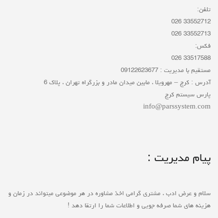
تلفن:
33552712 026
33552713 026
فکس:
33517588 026
مستقیم با مدیریت : 09122623677
آدرس : کرج – مهرویلا ، مابین میدان مادر و بزرگراه تهران ، پلاک 6
پارس سیستم کرج
info@parssystem.com
پیام مدیریت :
سلام و عرض ادب ، مشتری گرامی اخذ مشاوره در هر موضوعی میتواند در زمان و
هزینه های شما صرفه جویی و اطلاعات شما را ارتقا دهد !