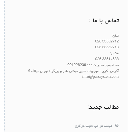
تماس با ما :
تلفن:
33552712 026
33552713 026
فکس:
33517588 026
مستقیم با مدیریت :
09122623677
آدرس : کرج – مهرویلا ، مابین میدان مادر و بزرگراه تهران ، پلاک 6
info@parssystem.com
مطالب جدید:
قیمت طراحی سایت در کرج