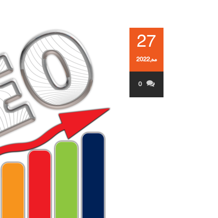
27
مه,2022
0