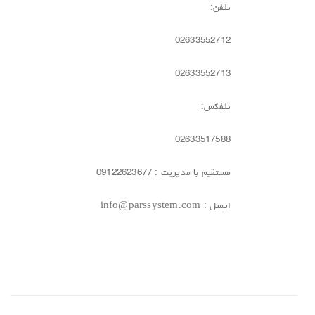
تلفن:
02633552712
02633552713
تلفکس:
02633517588
مستقیم با مدیریت : 09122623677
ایمیل : info@parssystem.com