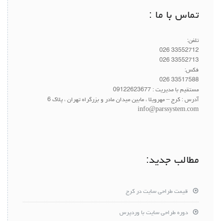
تماس با ما :
تلفن:
33552712 026
33552713 026
فکس:
33517588 026
مستقیم با مدیریت :
09122623677
آدرس : کرج – مهرویلا ، مابین میدان مادر و بزرگراه تهران ، پلاک 6
info@parssystem.com
مطالب جدید:
قیمت طراحی سایت در کرج
دوره طراحی سایت با وردپرس