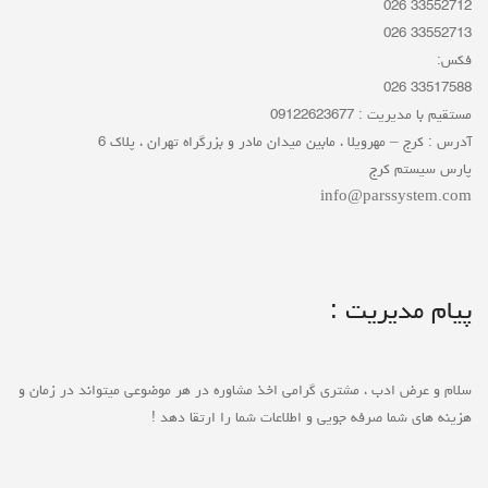
33552712 026
33552713 026
فکس:
33517588 026
مستقیم با مدیریت : 09122623677
آدرس : کرج – مهرویلا ، مابین میدان مادر و بزرگراه تهران ، پلاک 6
پارس سیستم کرج
info@parssystem.com
پیام مدیریت :
سلام و عرض ادب ، مشتری گرامی اخذ مشاوره در هر موضوعی میتواند در زمان و
هزینه های شما صرفه جویی و اطلاعات شما را ارتقا دهد !