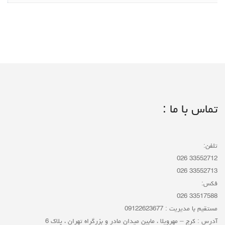
تماس با ما :
تلفن:
33552712 026
33552713 026
فکس:
33517588 026
مستقیم با مدیریت : 09122623677
آدرس : کرج – مهرویلا ، مابین میدان مادر و بزرگراه تهران ، پلاک 6