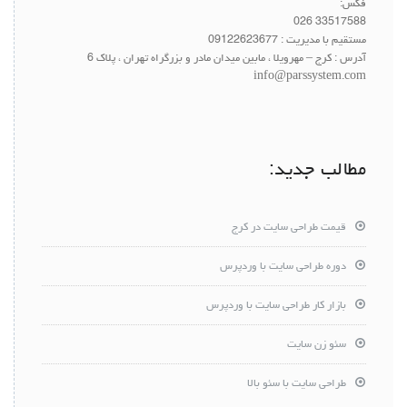
فکس:
33517588 026
مستقیم با مدیریت :
09122623677
آدرس : کرج – مهرویلا ، مابین میدان مادر و بزرگراه تهران ، پلاک 6
info@parssystem.com
مطالب جدید:
قیمت طراحی سایت در کرج
دوره طراحی سایت با وردپرس
بازار کار طراحی سایت با وردپرس
سئو زن سایت
طراحی سایت با سئو بالا