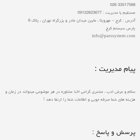
33517588 026
مستقیم با مدیریت : 09122623677
آدرس : کرج – مهرویلا ، مابین میدان مادر و بزرگراه تهران ، پلاک 6
پارس سیستم کرج
info@parssystem.com
پیام مدیریت :
سلام و عرض ادب ، مشتری گرامی اخذ مشاوره در هر موضوعی میتواند در زمان و
هزینه های شما صرفه جویی و اطلاعات شما را ارتقا دهد !
پرسش و پاسخ :