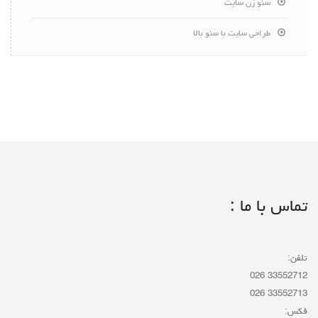
سئو زن سایت
طراحی سایت با سئو بالا
تماس با ما :
تلفن:
33552712 026
33552713 026
فکس: