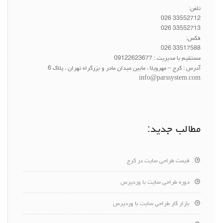
تلفن:
33552712 026
33552713 026
فکس:
33517588 026
مستقیم با مدیریت :
09122623677
آدرس : کرج – مهرویلا ، مابین میدان مادر و بزرگراه تهران ، پلاک 6
info@parssystem.com
مطالب جدید:
قیمت طراحی سایت در کرج
دوره طراحی سایت با وردپرس
بازار کار طراحی سایت با وردپرس