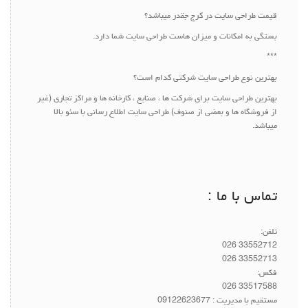
قیمت طراحی سایت در کرج جقدر میباشد؟
بستگی به امکانات و میزان هاست طراحی سایت شما دارد.
***
بهترین نوع طراحی سایت شرکتی کدام است؟
بهترین طراحی سایت برای شرکت ها ، صنایع ، کارخانه ها و مراکز تجاری (غیر
از فروشگاه ها و بعضی از صنوف) طراحی سایت اطلاع رسانی با سئو بالا
میباشد.
تماس با ما :
تلفن:
33552712 026
33552713 026
فکس:
33517588 026
مستقیم با مدیریت :
09122623677