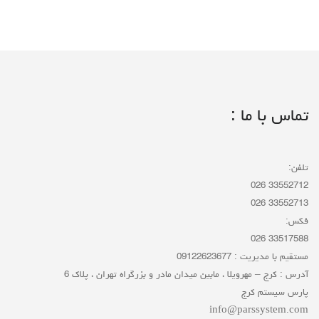
تماس با ما :
تلفن:
33552712 026
33552713 026
فکس:
33517588 026
مستقیم با مدیریت : 09122623677
آدرس : کرج – مهرویلا ، مابین میدان مادر و بزرگراه تهران ، پلاک 6
پارس سیستم کرج
info@parssystem.com